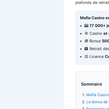
plafonds de retrai
Mafia Casino e
🎰
17 000+ j
🎯 Casino
et
🎁 Bonus
500
🏦 Retrait dè
🟡 Licence
C
Sommaire
Mafia Casino 
Le bonus de
Paiements et