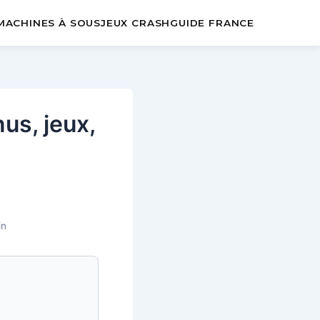
MACHINES À SOUS
JEUX CRASH
GUIDE FRANCE
us, jeux,
in