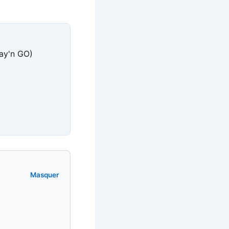
lay'n GO)
Masquer