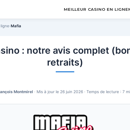
MEILLEUR CASINO EN LIGNE
 ligne
Mafia
sino : notre avis complet (bon
retraits)
rançois Montmirel
· Mis à jour le
26 juin 2026
· Temps de lecture : 7 m