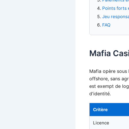
Points forts 
Jeu responsa
FAQ
Mafia Casi
Mafia opère sous
offshore, sans ag
est exempt de logic
d'identité.
Critère
Licence