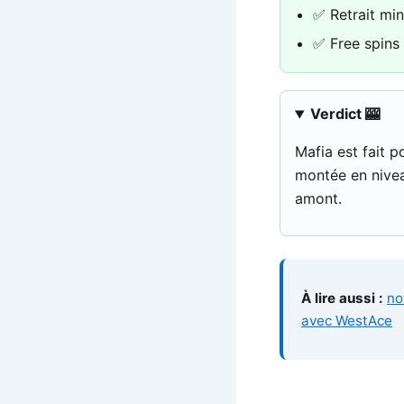
✅ Retrait mi
✅ Free spins 
Verdict 🎰
Mafia est fait p
montée en nivea
amont.
À lire aussi :
no
avec WestAce