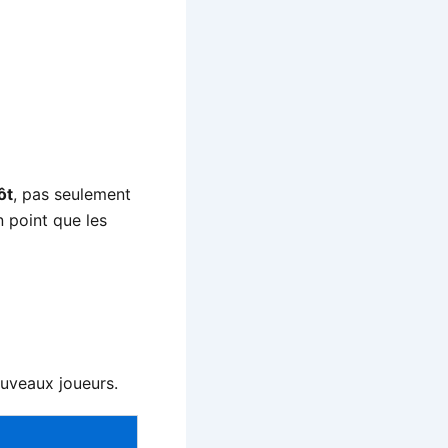
ôt
, pas seulement
n point que les
ouveaux joueurs.