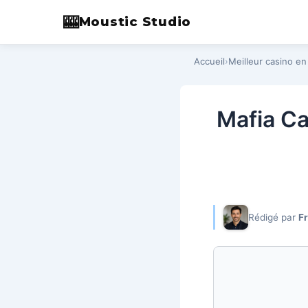
🎰
Moustic Studio
Accueil
Meilleur casino en
Mafia Ca
Rédigé par
F