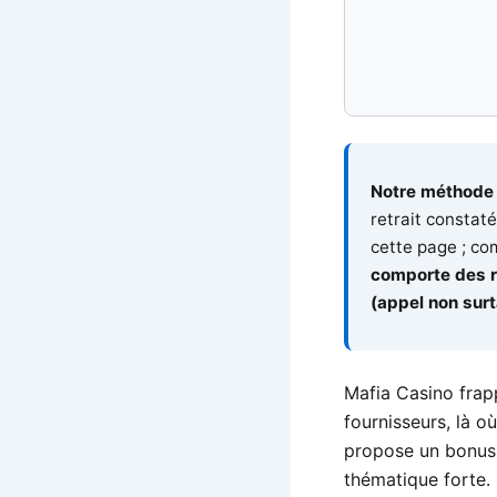
Notre méthode 
retrait constat
cette page ; co
comporte des r
(appel non surt
Mafia Casino fra
fournisseurs, là o
propose un bonus 
thématique forte. 