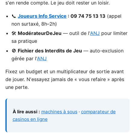
s'en rende compte. Le jeu doit rester un loisir.
📞
Joueurs Info Service
: 09 74 75 13 13
(appel
non surtaxé, 8h–2h)
🛠️
ModérateurDeJeu
— outil de l'
ANJ
pour limiter
sa pratique
🚫
Fichier des Interdits de Jeu
— auto-exclusion
gérée par l'
ANJ
Fixez un budget et un multiplicateur de sortie avant
de jouer. N'essayez jamais de « vous refaire » après
une perte.
À lire aussi :
machines à sous
·
comparateur de
casinos en ligne