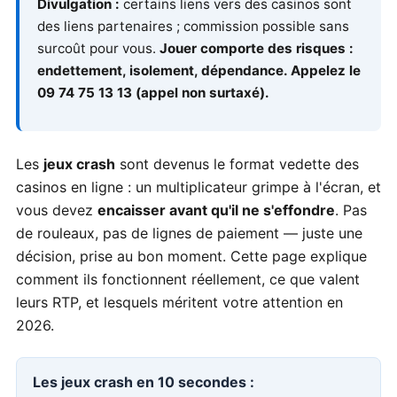
Divulgation :
certains liens vers des casinos sont
des liens partenaires ; commission possible sans
surcoût pour vous.
Jouer comporte des risques :
endettement, isolement, dépendance. Appelez le
09 74 75 13 13 (appel non surtaxé).
Les
jeux crash
sont devenus le format vedette des
casinos en ligne : un multiplicateur grimpe à l'écran, et
vous devez
encaisser avant qu'il ne s'effondre
. Pas
de rouleaux, pas de lignes de paiement — juste une
décision, prise au bon moment. Cette page explique
comment ils fonctionnent réellement, ce que valent
leurs RTP, et lesquels méritent votre attention en
2026.
Les jeux crash en 10 secondes :