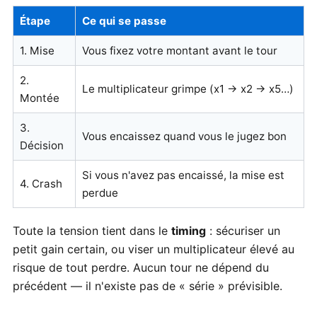
Étape
Ce qui se passe
1. Mise
Vous fixez votre montant avant le tour
2.
Le multiplicateur grimpe (x1 → x2 → x5…)
Montée
3.
Vous encaissez quand vous le jugez bon
Décision
Si vous n'avez pas encaissé, la mise est
4. Crash
perdue
Toute la tension tient dans le
timing
: sécuriser un
petit gain certain, ou viser un multiplicateur élevé au
risque de tout perdre. Aucun tour ne dépend du
précédent — il n'existe pas de « série » prévisible.