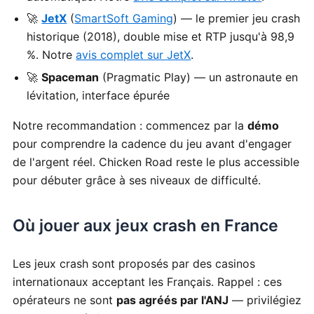
🚀
JetX
(
SmartSoft Gaming
) — le premier jeu crash
historique (2018), double mise et RTP jusqu'à 98,9
%. Notre
avis complet sur JetX
.
🚀
Spaceman
(Pragmatic Play) — un astronaute en
lévitation, interface épurée
Notre recommandation : commencez par la
démo
pour comprendre la cadence du jeu avant d'engager
de l'argent réel. Chicken Road reste le plus accessible
pour débuter grâce à ses niveaux de difficulté.
Où jouer aux jeux crash en France
Les jeux crash sont proposés par des casinos
internationaux acceptant les Français. Rappel : ces
opérateurs ne sont
pas agréés par l'ANJ
— privilégiez