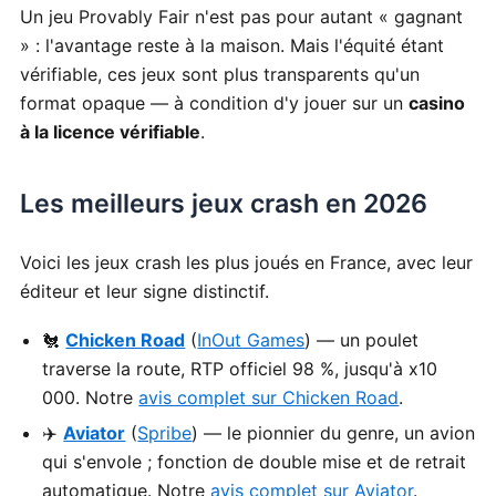
Un jeu Provably Fair n'est pas pour autant « gagnant
» : l'avantage reste à la maison. Mais l'équité étant
vérifiable, ces jeux sont plus transparents qu'un
format opaque — à condition d'y jouer sur un
casino
à la licence vérifiable
.
Les meilleurs jeux crash en 2026
Voici les jeux crash les plus joués en France, avec leur
éditeur et leur signe distinctif.
🐔
Chicken Road
(
InOut Games
) — un poulet
traverse la route, RTP officiel 98 %, jusqu'à x10
000. Notre
avis complet sur Chicken Road
.
✈️
Aviator
(
Spribe
) — le pionnier du genre, un avion
qui s'envole ; fonction de double mise et de retrait
automatique. Notre
avis complet sur Aviator
.