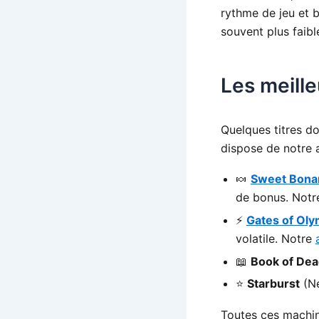
rythme de jeu et b
souvent plus faibl
Les meill
Quelques titres do
dispose de notre a
🍬
Sweet Bona
de bonus. Not
⚡
Gates of Ol
volatile. Notre
📖
Book of De
⭐
Starburst
(Ne
Toutes ces machin