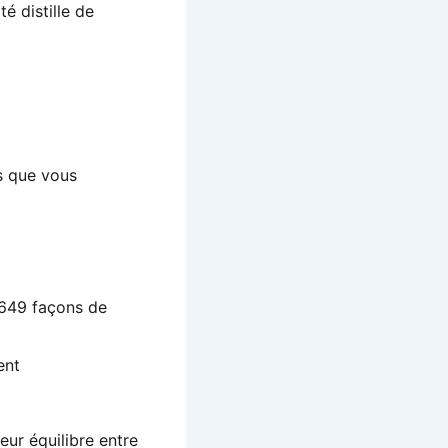
é distille de
es que vous
 649 façons de
ent
eur équilibre entre