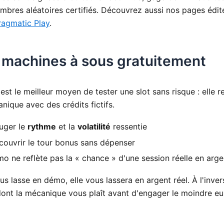
mbres aléatoires certifiés. Découvrez aussi nos pages édite
ragmatic Play
.
 machines à sous gratuitement
est le meilleur moyen de tester une slot sans risque : elle r
nique avec des crédits fictifs.
juger le
rythme
et la
volatilité
ressentie
couvrir le tour bonus sans dépenser
 ne reflète pas la « chance » d'une session réelle en arge
s lasse en démo, elle vous lassera en argent réel. À l'inver
 dont la mécanique vous plaît avant d'engager le moindre eu