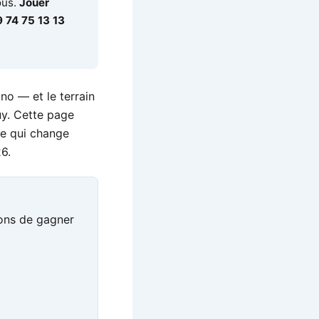
ous.
Jouer
 74 75 13 13
no — et le terrain
uy. Cette page
e qui change
26.
ons de gagner