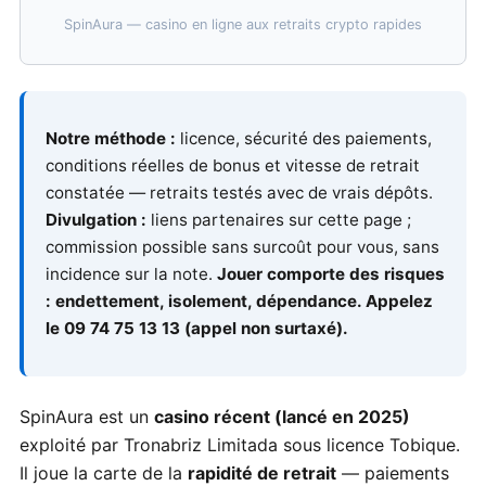
SpinAura — casino en ligne aux retraits crypto rapides
Notre méthode :
licence, sécurité des paiements,
conditions réelles de bonus et vitesse de retrait
constatée — retraits testés avec de vrais dépôts.
Divulgation :
liens partenaires sur cette page ;
commission possible sans surcoût pour vous, sans
incidence sur la note.
Jouer comporte des risques
: endettement, isolement, dépendance. Appelez
le 09 74 75 13 13 (appel non surtaxé).
SpinAura est un
casino récent (lancé en 2025)
exploité par Tronabriz Limitada sous licence Tobique.
Il joue la carte de la
rapidité de retrait
— paiements