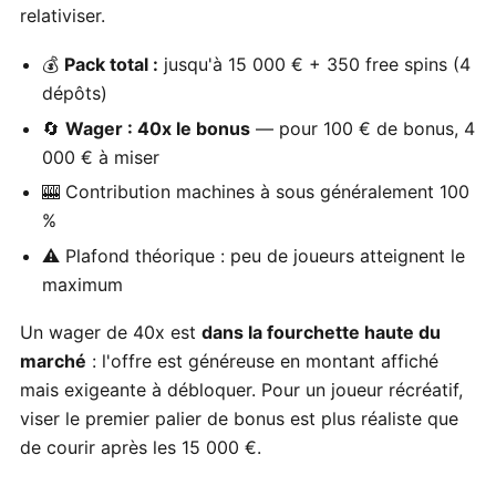
relativiser.
💰
Pack total :
jusqu'à 15 000 € + 350 free spins (4
dépôts)
🔄
Wager : 40x le bonus
— pour 100 € de bonus, 4
000 € à miser
🎰 Contribution machines à sous généralement 100
%
⚠️ Plafond théorique : peu de joueurs atteignent le
maximum
Un wager de 40x est
dans la fourchette haute du
marché
: l'offre est généreuse en montant affiché
mais exigeante à débloquer. Pour un joueur récréatif,
viser le premier palier de bonus est plus réaliste que
de courir après les 15 000 €.