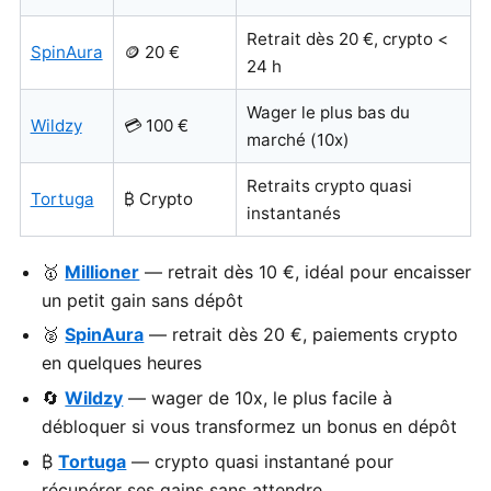
Retrait dès 20 €, crypto <
SpinAura
🪙 20 €
24 h
Wager le plus bas du
Wildzy
💳 100 €
marché (10x)
Retraits crypto quasi
Tortuga
₿ Crypto
instantanés
🥇
Millioner
— retrait dès 10 €, idéal pour encaisser
un petit gain sans dépôt
🥈
SpinAura
— retrait dès 20 €, paiements crypto
en quelques heures
🔄
Wildzy
— wager de 10x, le plus facile à
débloquer si vous transformez un bonus en dépôt
₿
Tortuga
— crypto quasi instantané pour
récupérer ses gains sans attendre