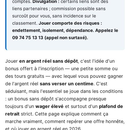
comptes.
Divulgation :
certains liens sont des
liens partenaires ; commission possible sans
surcoût pour vous, sans incidence sur le
classement.
Jouer comporte des risques :
endettement, isolement, dépendance. Appelez le
09 74 75 13 13 (appel non surtaxé).
Jouer
en argent réel sans dépôt
, c'est l'idée d'un
bonus offert à l'inscription — une petite somme ou
des tours gratuits — avec lequel vous pouvez gagner
de l'argent réel
sans verser un centime
. C'est
séduisant, mais l'essentiel se joue dans les conditions
: un bonus sans dépôt s'accompagne presque
toujours d'un
wager élevé
et surtout d'un
plafond de
retrait
strict. Cette page explique comment ça
marche vraiment, comment repérer une offre honnête,
et où jouer en argent réel en 2026.