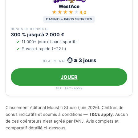
WestAce
4,0
CASINO + PARIS SPORTIFS
BONUS DE BIENVENUE
300 % jusqu'à 2 000 €
11 000+ jeux et paris sportifs
E-wallet rapide (~22 h)
⏱️ ≤ 3 jours
DÉLAI RETRAIT
JOUER
18+ · T&Cs apply
Classement éditorial Moustic Studio (juin 2026). Chiffres de
bonus indicatifs et soumis à conditions —
T&Cs apply
. Aucun
de ces opérateurs n'est agréé par l'ANJ. Avis complets et
comparatif détaillé ci-dessous.