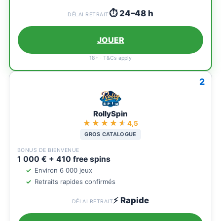
⏱️ 24–48 h
DÉLAI RETRAIT
JOUER
18+ · T&Cs apply
2
RollySpin
4,5
GROS CATALOGUE
BONUS DE BIENVENUE
1 000 € + 410 free spins
Environ 6 000 jeux
Retraits rapides confirmés
⚡ Rapide
DÉLAI RETRAIT