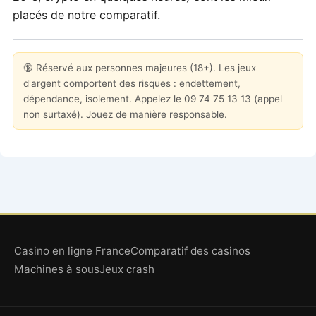
placés de notre comparatif.
🔞 Réservé aux personnes majeures (18+). Les jeux
d'argent comportent des risques : endettement,
dépendance, isolement. Appelez le 09 74 75 13 13 (appel
non surtaxé). Jouez de manière responsable.
Casino en ligne France
Comparatif des casinos
Machines à sous
Jeux crash