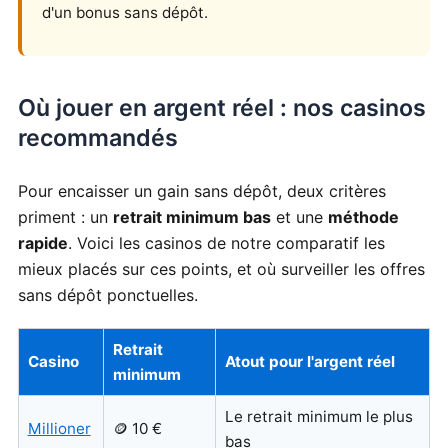
d'un bonus sans dépôt.
Où jouer en argent réel : nos casinos
recommandés
Pour encaisser un gain sans dépôt, deux critères
priment : un
retrait minimum bas
et une
méthode
rapide
. Voici les casinos de notre comparatif les
mieux placés sur ces points, et où surveiller les offres
sans dépôt ponctuelles.
Retrait
Casino
Atout pour l'argent réel
minimum
Le retrait minimum le plus
Millioner
🪙 10 €
bas