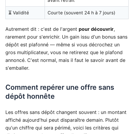
avant retrait
⏳ Validité
Courte (souvent 24 h à 7 jours)
Autrement dit : c'est de l'argent
pour découvrir
,
rarement pour s'enrichir. Un gain issu d'un bonus sans
dépôt est plafonné — même si vous décrochez un
gros multiplicateur, vous ne retirerez que le plafond
annoncé. C'est normal, mais il faut le savoir avant de
s'emballer.
Comment repérer une offre sans
dépôt honnête
Les offres sans dépôt changent souvent : un montant
affiché aujourd'hui peut disparaître demain. Plutôt
qu'un chiffre qui sera périmé, voici les critères qui