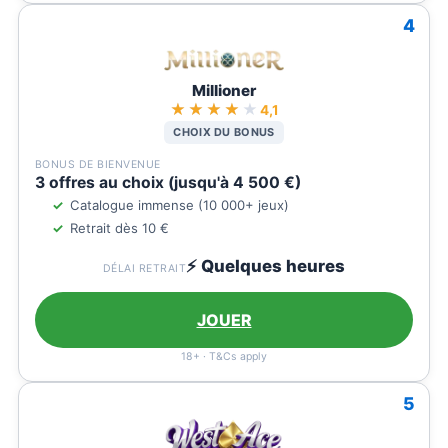
4
Millioner
4,1
CHOIX DU BONUS
BONUS DE BIENVENUE
3 offres au choix (jusqu'à 4 500 €)
Catalogue immense (10 000+ jeux)
Retrait dès 10 €
⚡ Quelques heures
DÉLAI RETRAIT
JOUER
18+ · T&Cs apply
5