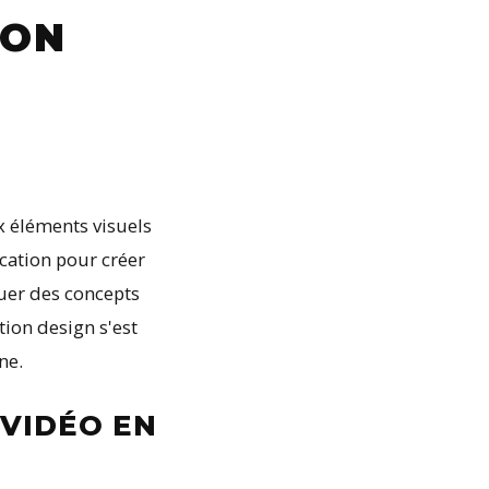
ION
x éléments visuels
cation pour créer
quer des concepts
ion design s'est
ne.
 VIDÉO EN