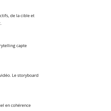
fs, de la cible et
.
rytelling capte
 vidéo. Le storyboard
suel en cohérence