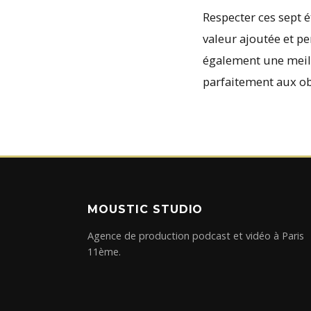
Respecter ces sept é
valeur ajoutée et p
également une meill
parfaitement aux obj
MOUSTIC STUDIO
Agence de production podcast et vidéo à Paris
11ème.