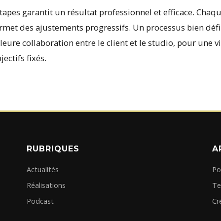
tapes garantit un résultat professionnel et efficace. Chaq
ermet des ajustements progressifs. Un processus bien défi
eure collaboration entre le client et le studio, pour une 
ectifs fixés.
RUBRIQUES
A
Actualités
Po
Réalisations
Te
Podcast
Cr