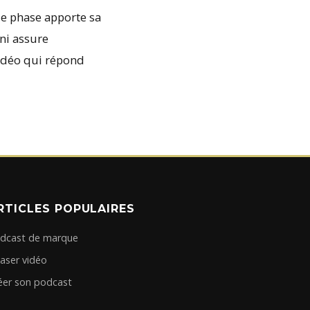
ue phase apporte sa
ni assure
vidéo qui répond
RTICLES POPULAIRES
dcast de marque
aser vidéo
éer son podcast